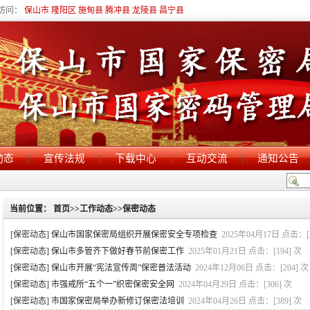
访问：
保山市
隆阳区
施甸县
腾冲县
龙陵县
昌宁县
|
|
|
|
动态
宣传法规
下载中心
互动交流
通知公告
当前位置：
首页
>>
工作动态
>>
保密动态
[保密动态]
保山市国家保密局组织开展保密安全专项检查
2025年04月17日
点击：[
[保密动态]
保山市多管齐下做好春节前保密工作
2025年01月21日
点击：[
194
] 次
[保密动态]
保山市开展“宪法宣传周”保密普法活动
2024年12月06日
点击：[
204
] 次
[保密动态]
市强戒所“五个一”织密保密安全网
2024年04月29日
点击：[
306
] 次
[保密动态]
市国家保密局举办新修订保密法培训
2024年04月26日
点击：[
389
] 次