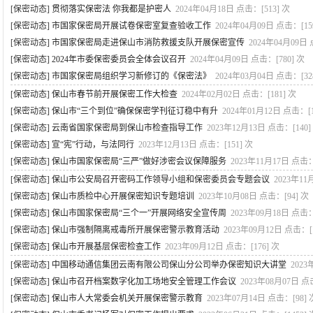
[保密动态]
贯彻落实保密法 你我都是护密人
2024年04月18日
点击：[
513
] 次
[保密动态]
市国家保密局开展试卷保密室复查验收工作
2024年04月09日
点击：[
15
[保密动态]
市国家保密局走进保山市消防救援支队开展保密宣传
2024年04月09日
[保密动态]
2024年市委保密委员会全体会议召开
2024年04月09日
点击：[
780
] 次
[保密动态]
市国家保密局组织学习新修订的《保密法》
2024年03月04日
点击：[
32
[保密动态]
保山市春节前开展保密工作大检查
2024年02月02日
点击：[
181
] 次
[保密动态]
保山市“三个到位”确保保密学刊征订稳中有升
2024年01月12日
点击：[
[保密动态]
云南省国家保密局到保山市检查指导工作
2023年12月13日
点击：[
140
]
[保密动态]
宣“宪”行动，与法同行
2023年12月13日
点击：[
151
] 次
[保密动态]
保山市国家保密局“三严”做好涉密会议保障服务
2023年11月17日
点击：
[保密动态]
保山市公安局召开密码工作领导小组和保密委员会专题会议
2023年11
[保密动态]
保山市质检中心开展保密知识专题培训
2023年10月08日
点击：[
94
] 次
[保密动态]
保山市国家保密局“三个一”开展网络安全宣传周
2023年09月18日
点击：
[保密动态]
保山市强制隔离戒毒所开展保密警示教育活动
2023年09月12日
点击：[
[保密动态]
保山市开展基层保密检查工作
2023年09月12日
点击：[
176
] 次
[保密动态]
中国移动通信集团云南有限公司保山分公司举办保密知识大讲堂
2023
[保密动态]
保山市召开档案数字化加工场地安全管理工作会议
2023年08月07日
点
[保密动态]
保山市人大常委会机关开展保密警示教育
2023年07月14日
点击：[
98
] 