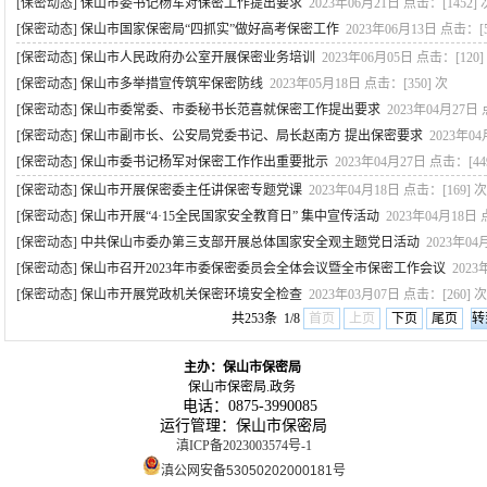
[保密动态]
保山市委书记杨军对保密工作提出要求
2023年06月21日
点击：[
1452
] 
[保密动态]
保山市国家保密局“四抓实”做好高考保密工作
2023年06月13日
点击：[
[保密动态]
保山市人民政府办公室开展保密业务培训
2023年06月05日
点击：[
120
]
[保密动态]
保山市多举措宣传筑牢保密防线
2023年05月18日
点击：[
350
] 次
[保密动态]
保山市委常委、市委秘书长范喜就保密工作提出要求
2023年04月27日
[保密动态]
保山市副市长、公安局党委书记、局长赵南方 提出保密要求
2023年0
[保密动态]
保山市委书记杨军对保密工作作出重要批示
2023年04月27日
点击：[
44
[保密动态]
保山市开展保密委主任讲保密专题党课
2023年04月18日
点击：[
169
] 次
[保密动态]
保山市开展“4·15全民国家安全教育日” 集中宣传活动
2023年04月18日
[保密动态]
中共保山市委办第三支部开展总体国家安全观主题党日活动
2023年04
[保密动态]
保山市召开2023年市委保密委员会全体会议暨全市保密工作会议
2023
[保密动态]
保山市开展党政机关保密环境安全检查
2023年03月07日
点击：[
260
] 次
共253条 1/8
首页
上页
下页
尾页
主办：保山市保密局
保山市保密局.政务
电话：0875-3990085
运行管理：保山市保密局
滇ICP备2023003574号-1
滇公网安备53050202000181号