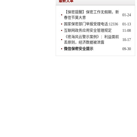
最新文章
【保密提醒】保密工作无假期，新
01-24
春佳节莫大意
国家保密部门举报受理电话:12336
01-13
互联网政务应用安全管理规定
11-08
《密海风云警示案例》：利益面前
10-17
丢原则，经济数据被泄露
微信保密安全提示
09-30