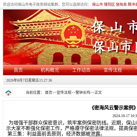
欢迎访问保山市电子政务网站集群，您可以选择访问：
保山市
隆阳区
施甸县
腾冲
|
|
|
|
首页
机构概况
工作动态
宣传法规
2026年8月7日星期五15:27:36
当前位置：
首页
>>
宣传法规
>>
警钟长鸣
>>
正文
《密海风云警示案例
2024-10-17 10:
为增强干部群众保密意识，筑牢案例保密防线。近期，保山
示大家不断强化保密工作，严格遵守保密法律法规，提高保
第三集：利益面前丢原则，经济数据被泄露。